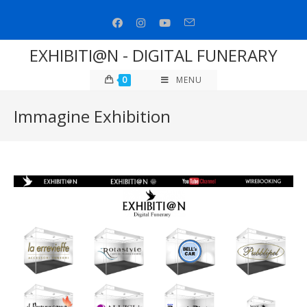
Salta
al
contenuto
EXHIBITI@N - DIGITAL FUNERARY
0
MENU
Immagine Exhibition