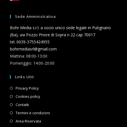
Sede Amministrativa
Bohr Media s.r.l. a socio unico sede legale in Putignano
(Ba), via Pozzo Priore di Sopra n 22 cap 70017
tel. 0039-3755424955
bohrmediasrl@gmail.com
Mattina: 08:00-13:00
Pomeriggio: 14:00-20:00
Links Utili
Opens
Privacy Policy
in
Opens
Cookies policy
a
in
Opens
Contatti
new
a
in
Opens
Termini e condizioni
tab
new
a
in
Opens
Area Riservata
tab
new
a