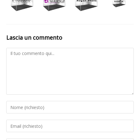
Lascia un commento
Comment
Inserisci
il
tuo
Inserisci
nome
il
o
tuo