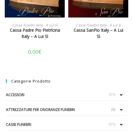
AGGIUNGI AL CARRELLO
LEGGI TUTTO
Casse funebri Italy - A Lui Sì
Casse funebri Italy - A Lui Sì
Cassa Padre Pio Pietrlcina
Cassa SanPio Italy – A Lui
Italy – A Lui Sì
Sì
0,00
€
Categorie Prodotto
(11)
ACCESSORI
(8)
ATTREZZATURE PER ONORANZE FUNEBRI
(11)
CASSE FUNEBRI