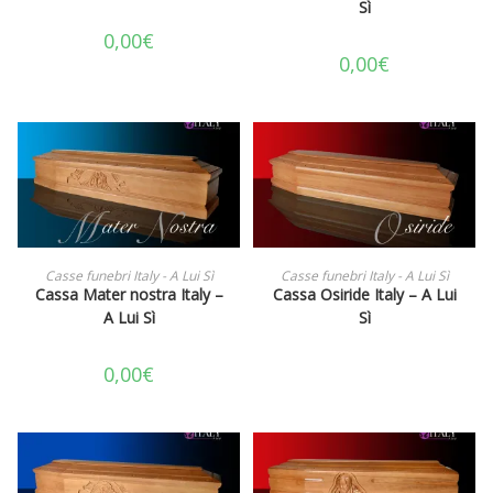
Sì
0,00
€
0,00
€
AGGIUNGI AL CARRELLO
LEGGI TUTTO
Casse funebri Italy - A Lui Sì
Casse funebri Italy - A Lui Sì
Cassa Mater nostra Italy –
Cassa Osiride Italy – A Lui
A Lui Sì
Sì
0,00
€