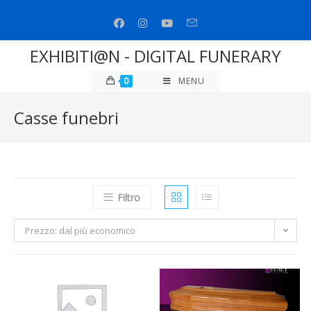
Salta
al
contenuto
EXHIBITI@N - DIGITAL FUNERARY
0
MENU
Casse funebri
Filtro
Prezzo: dal più economico