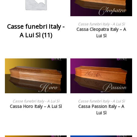
LEGGI TUTTO
Casse funebri Italy - A Lui Sì
Casse funebri Italy -
Cassa Cleopatra Italy – A
A Lui Sì
(11)
Lui Sì
LEGGI TUTTO
LEGGI TUTTO
Casse funebri Italy - A Lui Sì
Casse funebri Italy - A Lui Sì
Cassa Horo Italy – A Lui Sì
Cassa Passion Italy – A
Lui Sì