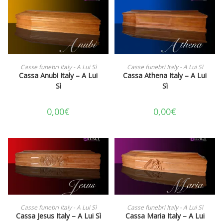
AGGIUNGI AL CARRELLO
AGGIUNGI AL CARRELLO
Casse funebri Italy - A Lui Sì
Casse funebri Italy - A Lui Sì
Cassa Anubi Italy – A Lui
Cassa Athena Italy – A Lui
Sì
Sì
0,00
€
0,00
€
AGGIUNGI AL CARRELLO
AGGIUNGI AL CARRELLO
Casse funebri Italy - A Lui Sì
Casse funebri Italy - A Lui Sì
Cassa Jesus Italy – A Lui Sì
Cassa Maria Italy – A Lui