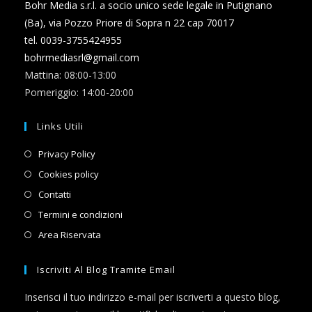
Bohr Media s.r.l. a socio unico sede legale in Putignano
(Ba), via Pozzo Priore di Sopra n 22 cap 70017
tel. 0039-3755424955
bohrmediasrl@gmail.com
Mattina: 08:00-13:00
Pomeriggio: 14:00-20:00
Links Utili
Opens
Privacy Policy
in
Opens
Cookies policy
a
in
Opens
Contatti
new
a
in
Opens
Termini e condizioni
tab
new
a
in
Opens
Area Riservata
tab
new
a
in
tab
new
a
Iscriviti Al Blog Tramite Email
tab
new
Inserisci il tuo indirizzo e-mail per iscriverti a questo blog,
tab