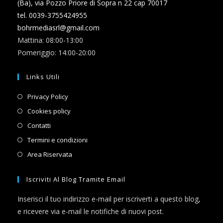
(Ba), via Pozzo Priore di Sopra n 22 cap 70017
tel. 0039-3755424955
bohrmediasrl@gmail.com
Mattina: 08:00-13:00
Pomeriggio: 14:00-20:00
Links Utili
Opens
Privacy Policy
in
Opens
Cookies policy
a
in
Opens
Contatti
new
a
in
Opens
Termini e condizioni
tab
new
a
in
Opens
Area Riservata
tab
new
a
in
tab
new
a
Iscriviti Al Blog Tramite Email
tab
new
Inserisci il tuo indirizzo e-mail per iscriverti a questo blog,
tab
e ricevere via e-mail le notifiche di nuovi post.