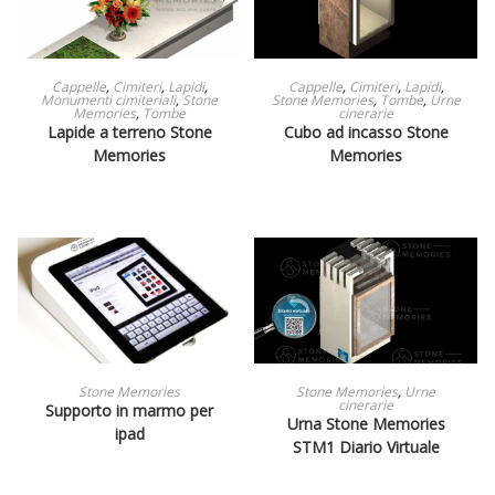
LEGGI TUTTO
LEGGI TUTTO
Cappelle
,
Cimiteri
,
Lapidi
,
Cappelle
,
Cimiteri
,
Lapidi
,
Monumenti cimiteriali
,
Stone
Stone Memories
,
Tombe
,
Urne
Memories
,
Tombe
cinerarie
Lapide a terreno Stone
Cubo ad incasso Stone
Memories
Memories
LEGGI TUTTO
LEGGI TUTTO
Stone Memories
Stone Memories
,
Urne
cinerarie
Supporto in marmo per
Urna Stone Memories
ipad
STM1 Diario Virtuale