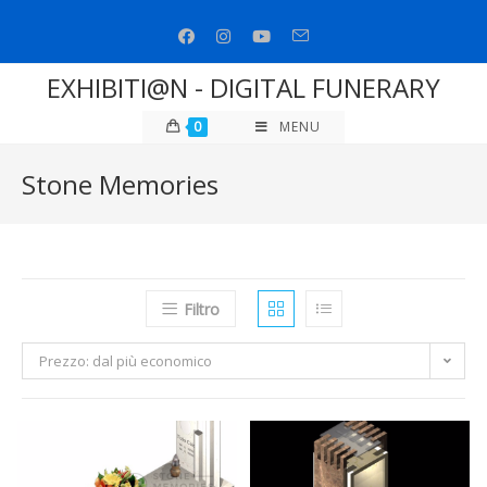
Salta
al
contenuto
EXHIBITI@N - DIGITAL FUNERARY
0
MENU
Stone Memories
Filtro
Prezzo: dal più economico