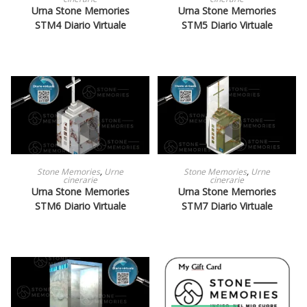
Urna Stone Memories
Urna Stone Memories
STM4 Diario Virtuale
STM5 Diario Virtuale
LEGGI TUTTO
LEGGI TUTTO
Stone Memories
,
Urne
Stone Memories
,
Urne
cinerarie
cinerarie
Urna Stone Memories
Urna Stone Memories
STM6 Diario Virtuale
STM7 Diario Virtuale