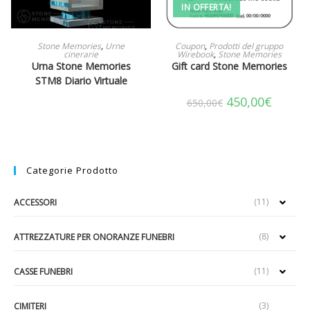
IN OFFERTA!
LEGGI TUTTO
AGGIUNGI AL CARRELLO
Stone Memories
,
Urne
Coupon
,
Prodotti del gruppo
cinerarie
Wirebook
,
Stone Memories
Urna Stone Memories
Gift card Stone Memories
STM8 Diario Virtuale
450,00
€
650,00
€
Categorie Prodotto
(11)
ACCESSORI
(8)
ATTREZZATURE PER ONORANZE FUNEBRI
(11)
CASSE FUNEBRI
(3)
CIMITERI