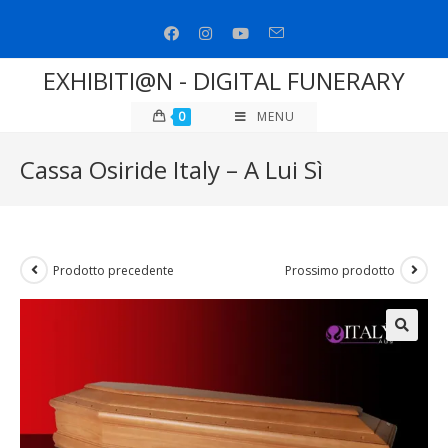
Salta
al
contenuto
EXHIBITI@N - DIGITAL FUNERARY
0
MENU
Cassa Osiride Italy – A Lui Sì
Prodotto precedente
Prossimo prodotto
🔍