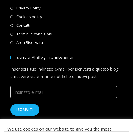
Opens
Privacy Policy
in
Opens
Cookies policy
a
in
Opens
Contatti
new
a
in
Opens
Termini e condizioni
tab
new
a
in
Opens
Area Riservata
tab
new
a
in
tab
new
a
Iscriviti Al Blog Tramite Email
tab
new
Inserisci il tuo indirizzo e-mail per iscriverti a questo blog,
tab
e ricevere via e-mail le notifiche di nuovi post.
Indirizzo
e-
mail
ISCRIVITI
We use cookies on our website to give you the most