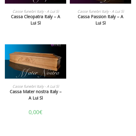
LEGGI TUTTO
LEGGI TUTTO
Casse funebri Italy - A Lui Sì
Casse funebri Italy - A Lui Sì
Cassa Cleopatra Italy – A
Cassa Passion Italy – A
Lui Sì
Lui Sì
AGGIUNGI AL CARRELLO
Casse funebri Italy - A Lui Sì
Cassa Mater nostra Italy –
A Lui Sì
0,00
€