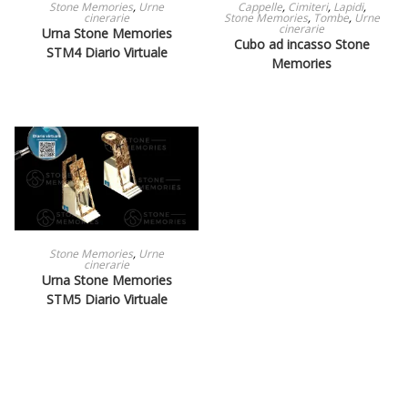
LEGGI TUTTO
LEGGI TUTTO
Stone Memories
,
Urne
Cappelle
,
Cimiteri
,
Lapidi
,
cinerarie
Stone Memories
,
Tombe
,
Urne
cinerarie
Urna Stone Memories
Cubo ad incasso Stone
STM4 Diario Virtuale
Memories
LEGGI TUTTO
Stone Memories
,
Urne
cinerarie
Urna Stone Memories
STM5 Diario Virtuale