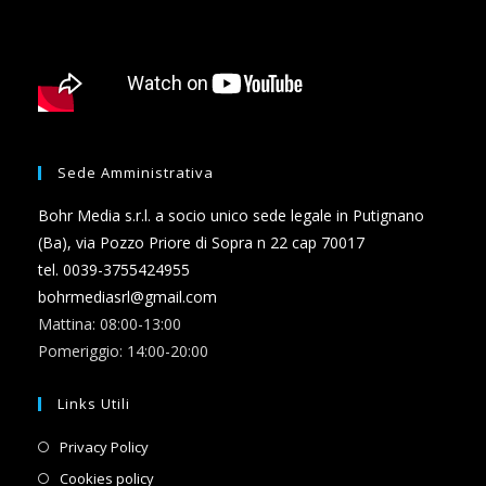
Sede Amministrativa
Bohr Media s.r.l. a socio unico sede legale in Putignano
(Ba), via Pozzo Priore di Sopra n 22 cap 70017
tel. 0039-3755424955
bohrmediasrl@gmail.com
Mattina: 08:00-13:00
Pomeriggio: 14:00-20:00
Links Utili
Opens
Privacy Policy
in
Opens
Cookies policy