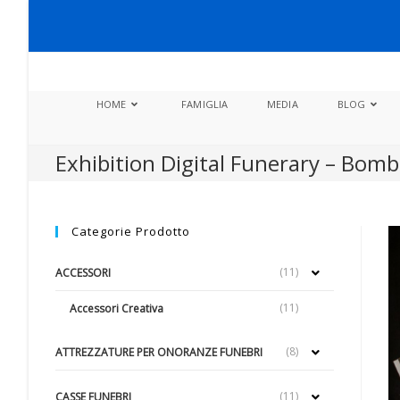
Salta
al
contenuto
HOME
FAMIGLIA
MEDIA
BLOG
Exhibition Digital Funerary – Bomb
Categorie Prodotto
(11)
ACCESSORI
(11)
Accessori Creativa
(8)
ATTREZZATURE PER ONORANZE FUNEBRI
(11)
CASSE FUNEBRI