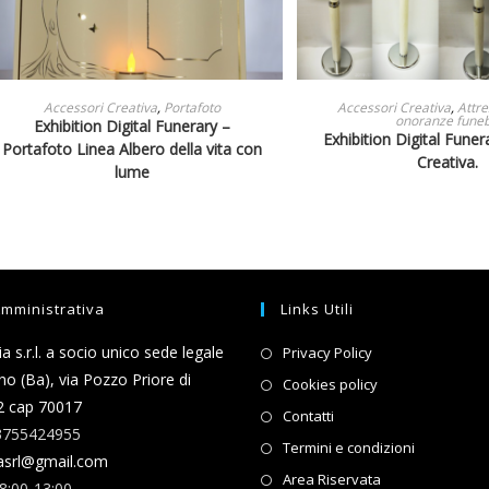
LEGGI TUTTO
LEGGI TUTT
Accessori Creativa
,
Portafoto
Accessori Creativa
,
Attre
onoranze funeb
Exhibition Digital Funerary –
Exhibition Digital Fune
Portafoto Linea Albero della vita con
Creativa.
lume
mministrativa
Links Utili
Opens
 s.r.l. a socio unico sede legale
Privacy Policy
in
no (Ba), via Pozzo Priore di
Opens
Cookies policy
a
2 cap 70017
in
Opens
Contatti
new
-3755424955
a
in
Opens
Termini e condizioni
tab
asrl@gmail.com
new
a
in
Opens
Area Riservata
8:00-13:00