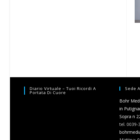
Diario Virtuale – Tuoi Ricordi A
Sede A
Portata Di Cuore
Bohr Media
in Putigna
Sopra n 2
tel. 0039
bohrmedi
Mattina: 0