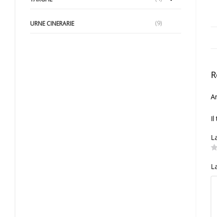
(9)
URNE CINERARIE
R
An
Il
L
L