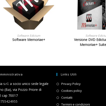
LEGGI TUTTO
LEGGI TUTT
Software Edictum
Software Edict
Software Memoriae+
Versione DVD Edict
Memoriae+ Suite
mministrativa
Links Utili
 s.r.l. a socio unico sede legale
Privacy Policy
no (Ba), via Pozzo Priore di
Cookies policy
2 cap 70017
Contatti
-3755424955
Termini e condizioni