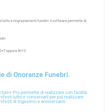
 lutto e ringraziamenti funebri. Il software permette di:
.
ari.
10×7 oppure 8×13
ie di Onoranze Funebri.
ctum+ Pro permette di realizzare con facilità
ifesti lutto e conservarli per poi realizzare
ifesti di trigesimo e anniversario.