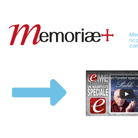
Mem
ric
con