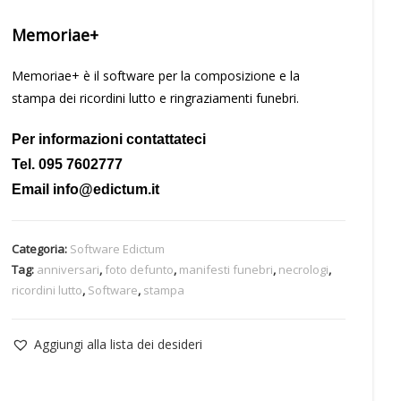
Memoriae+
Memoriae+ è il software per la composizione e la
stampa dei ricordini lutto e ringraziamenti funebri.
Per informazioni contattateci
Tel. 095 7602777
Email info@edictum.it
Categoria:
Software Edictum
Tag:
anniversari
,
foto defunto
,
manifesti funebri
,
necrologi
,
ricordini lutto
,
Software
,
stampa
Aggiungi alla lista dei desideri