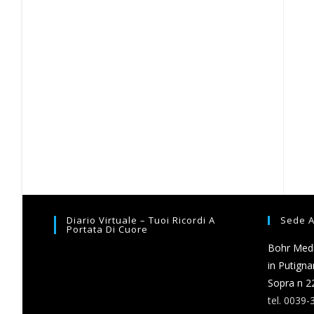
Diario Virtuale – Tuoi Ricordi A
Sede A
Portata Di Cuore
Bohr Media
in Putigna
Sopra n 2
tel. 0039