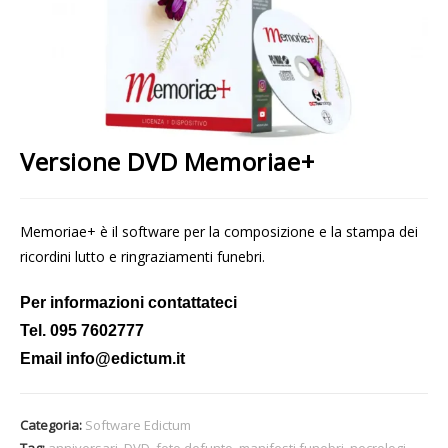
Versione DVD Memoriae+
Memoriae+ è il software per la composizione e la stampa dei
ricordini lutto e ringraziamenti funebri.
Per informazioni contattateci
Tel. 095 7602777
Email info@edictum.it
Categoria:
Software Edictum
Tag:
anniversari
,
DVD
,
foto defunto
,
manifesti funebri
,
necrologi
,