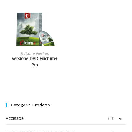
LEGGI TUTTO
Software Edictum
Versione DVD Edictum+
Pro
Categorie Prodotto
(11)
ACCESSORI