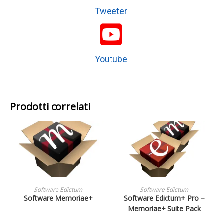
Tweeter
Youtube
Prodotti correlati
LEGGI TUTTO
LEGGI TUTTO
Software Edictum
Software Edictum
Software Memoriae+
Software Edictum+ Pro –
Memoriae+ Suite Pack