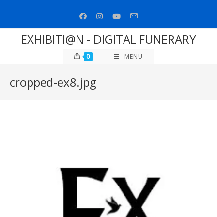
Salta
al
contenuto
EXHIBITI@N - DIGITAL FUNERARY
0
MENU
cropped-ex8.jpg