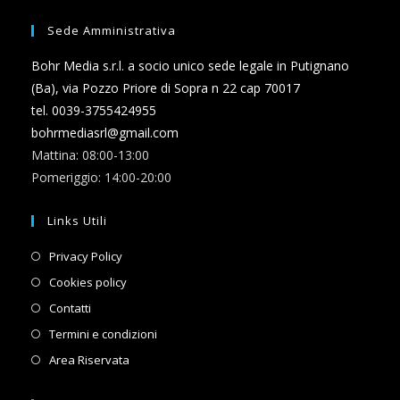
Sede Amministrativa
Bohr Media s.r.l. a socio unico sede legale in Putignano
(Ba), via Pozzo Priore di Sopra n 22 cap 70017
tel. 0039-3755424955
bohrmediasrl@gmail.com
Mattina: 08:00-13:00
Pomeriggio: 14:00-20:00
Links Utili
Opens
Privacy Policy
in
Opens
Cookies policy
a
in
Opens
Contatti
new
a
in
Opens
Termini e condizioni
tab
new
a
in
Opens
Area Riservata
tab
new
a
in
tab
new