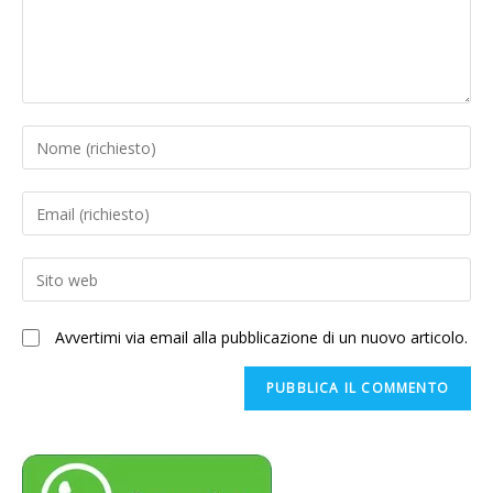
Inserisci
il
tuo
Inserisci
nome
il
o
tuo
Enter
nome
indirizzo
your
utente
email
website
per
Avvertimi via email alla pubblicazione di un nuovo articolo.
per
URL
commentare
commentare
(optional)