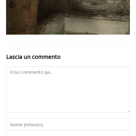
Lascia un commento
Comment
Inserisci
il