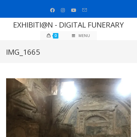
Salta
al
contenuto
EXHIBITI@N - DIGITAL FUNERARY
0
MENU
IMG_1665