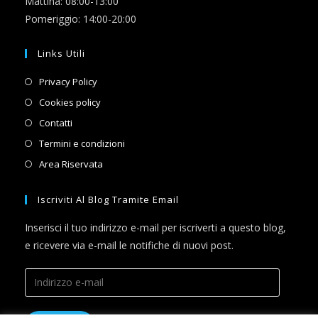
Mattina: 08:00-13:00
Pomeriggio: 14:00-20:00
Links Utili
Opens
Privacy Policy
in
Opens
Cookies policy
a
in
Opens
Contatti
new
a
in
Opens
Termini e condizioni
tab
new
a
in
Opens
Area Riservata
tab
new
a
in
tab
new
a
Iscriviti Al Blog Tramite Email
tab
new
Inserisci il tuo indirizzo e-mail per iscriverti a questo blog,
tab
e ricevere via e-mail le notifiche di nuovi post.
Indirizzo
e-
mail