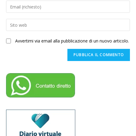
tuo
Inserisci
nome
il
o
tuo
Enter
nome
indirizzo
your
utente
email
website
per
Avvertimi via email alla pubblicazione di un nuovo articolo.
per
URL
commentare
commentare
(optional)