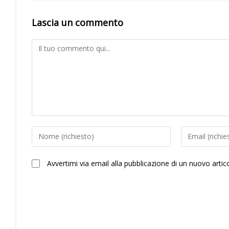
Lascia un commento
Comment
Inserisci
Inserisci
il
il
tuo
tuo
Avvertimi via email alla pubblicazione di un nuovo artic
nome
indirizzo
o
email
nome
per
utente
commentare
per