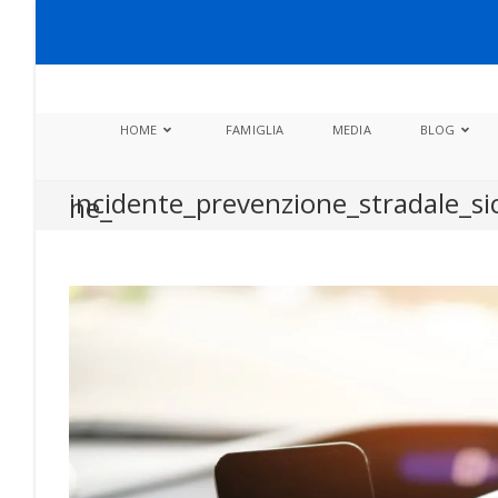
Salta
al
contenuto
HOME
FAMIGLIA
MEDIA
BLOG
incidente_prevenzione_stradale_s
ne_