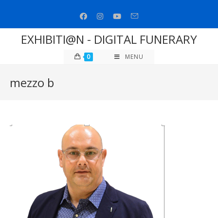
Salta
al
contenuto
EXHIBITI@N - DIGITAL FUNERARY
0
MENU
mezzo b