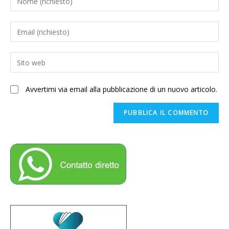
il
tuo
Inserisci
nome
il
o
tuo
Enter
nome
indirizzo
your
utente
email
website
per
Avvertimi via email alla pubblicazione di un nuovo articolo.
per
URL
commentare
commentare
(optional)