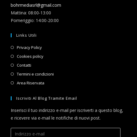
bohrmediasrl@gmail.com
Mattina: 08:00-13:00
Pomeriggio: 14:00-20:00
Links Utili
Opens
Privacy Policy
in
Opens
Cookies policy
a
in
Opens
Contatti
new
a
in
Opens
Termini e condizioni
tab
new
a
in
Opens
Area Riservata
tab
new
a
in
tab
new
a
Iscriviti Al Blog Tramite Email
tab
new
Inserisci il tuo indirizzo e-mail per iscriverti a questo blog,
tab
e ricevere via e-mail le notifiche di nuovi post.
Indirizzo