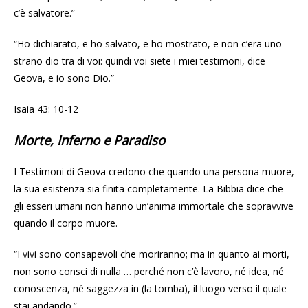
c’è salvatore.”
“Ho dichiarato, e ho salvato, e ho mostrato, e non c’era uno
strano dio tra di voi: quindi voi siete i miei testimoni, dice
Geova, e io sono Dio.”
Isaia 43: 10-12
Morte, Inferno e Paradiso
I Testimoni di Geova credono che quando una persona muore,
la sua esistenza sia finita completamente. La Bibbia dice che
gli esseri umani non hanno un’anima immortale che sopravvive
quando il corpo muore.
“I vivi sono consapevoli che moriranno; ma in quanto ai morti,
non sono consci di nulla … perché non c’è lavoro, né idea, né
conoscenza, né saggezza in (la tomba), il luogo verso il quale
stai andando.”