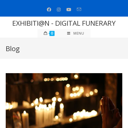
Salta
al
contenuto
EXHIBITI@N - DIGITAL FUNERARY
0
MENU
Blog