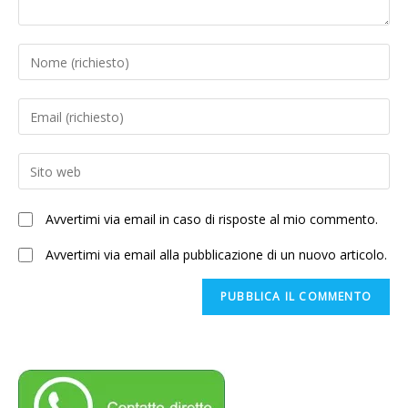
Inserisci
il
tuo
Inserisci
nome
il
o
tuo
Enter
nome
indirizzo
your
utente
email
website
per
Avvertimi via email in caso di risposte al mio commento.
per
URL
commentare
commentare
(optional)
Avvertimi via email alla pubblicazione di un nuovo articolo.