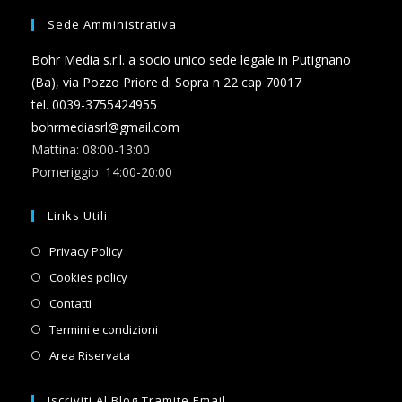
Sede Amministrativa
Bohr Media s.r.l. a socio unico sede legale in Putignano
(Ba), via Pozzo Priore di Sopra n 22 cap 70017
tel. 0039-3755424955
bohrmediasrl@gmail.com
Mattina: 08:00-13:00
Pomeriggio: 14:00-20:00
Links Utili
Opens
Privacy Policy
in
Opens
Cookies policy
a
in
Opens
Contatti
new
a
in
Opens
Termini e condizioni
tab
new
a
in
Opens
Area Riservata
tab
new
a
in
tab
new
a
Iscriviti Al Blog Tramite Email