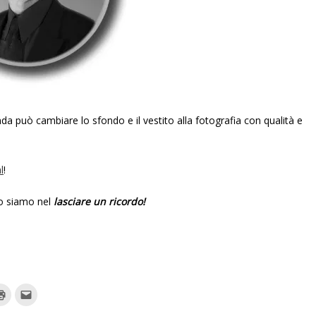
nda può cambiare lo sfondo e il vestito alla fotografia con qualità e
l
!
lo siamo nel
lasciare un ricordo!
F
F
a
a
i
i