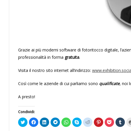
Grazie ai più moderni software di fotoritocco digitale, l’azie
professionalità in forma
gratuita
.
Visita il nostro sito internet all’indirizzo:
www.exhibition.socia
Così come le aziende di cui parliamo sono
qualificate
, noi 
A presto!
Condividi:
F
F
F
F
F
C
F
F
F
F
a
a
a
a
a
l
a
a
a
a
i
i
i
i
i
i
i
i
i
i